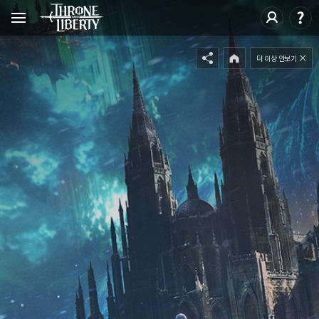
`
`
더 이상 안보기